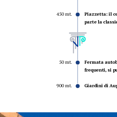
450 mt.
Piazzetta: il c
parte la class
50 mt.
Fermata autobu
frequenti, si p
900 mt.
Giardini di Aug