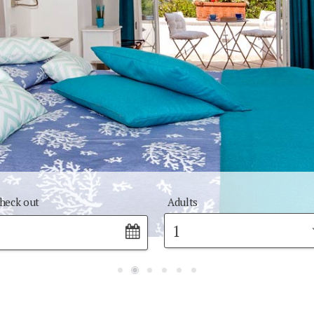
heck out
Adults